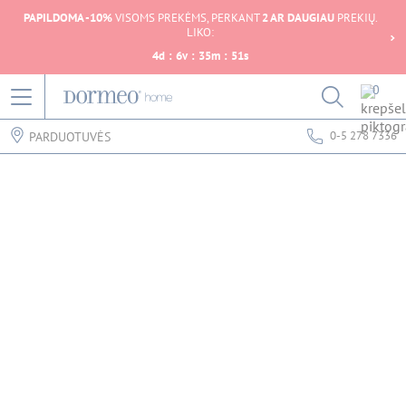
PAPILDOMA -10%
VISOMS PREKĖMS, PERKANT
2 AR DAUGIAU
PREKIŲ.
LIKO:
4
d
:
6
v
:
35
m
:
51
s
0
0-5 278 7336
PARDUOTUVĖS