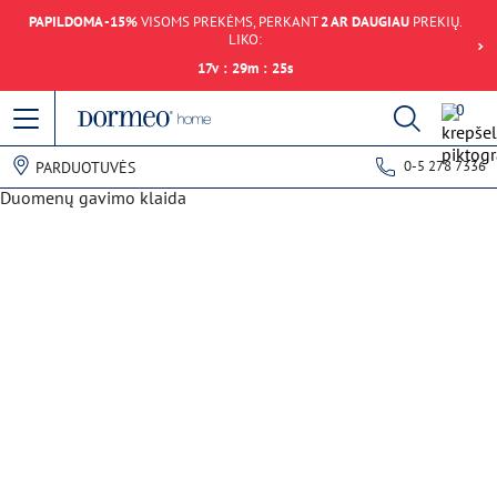
PAPILDOMA -15%
VISOMS PREKĖMS, PERKANT
2 AR DAUGIAU
PREKIŲ.
LIKO:
17
v
:
29
m
:
25
s
0
0-5 278 7336
PARDUOTUVĖS
Duomenų gavimo klaida