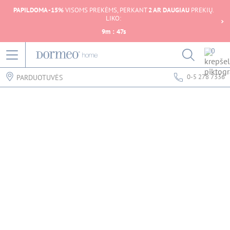
PAPILDOMA -15%
VISOMS PREKĖMS, PERKANT
2 AR DAUGIAU
PREKIŲ.
LIKO:
9
m
:
47
s
0
0-5 278 7336
PARDUOTUVĖS