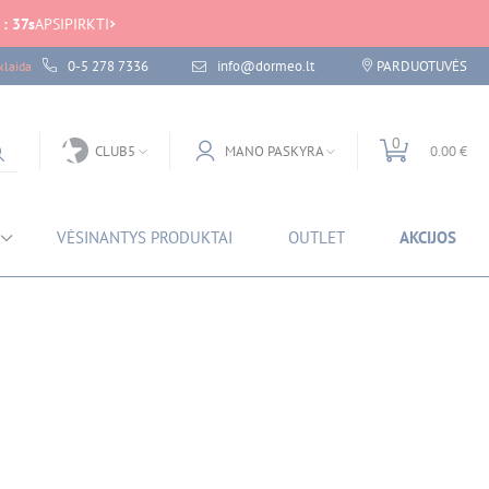
:
37
s
APSIPIRKTI
0-5 278 7336
info@dormeo.lt
PARDUOTUVĖS
laida
0
CLUB5
MANO PASKYRA
0.00 €
VĖSINANTYS PRODUKTAI
OUTLET
AKCIJOS