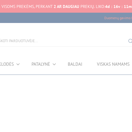
%
VISOMS PREKĖMS, PERKANT
2 AR DAUGIAU
PREKIŲ. LIKO:
4
d
:
16
v
:
11
m
Duomenų gavimo k
KLODĖS
PATALYNĖ
BALDAI
VISKAS NAMAMS