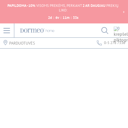
PAPILDOMA -10%
VISOMS PREKĖMS, PERKANT
2 AR DAUGIAU
PREKIŲ.
LIKO:
2
d
:
6
v
:
11
m
:
33
s
0
0-5 278 7336
PARDUOTUVĖS