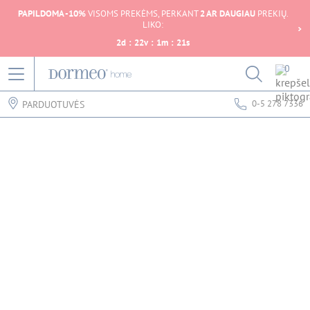
PAPILDOMA -10%
VISOMS PREKĖMS, PERKANT
2 AR DAUGIAU
PREKIŲ.
LIKO:
2
d
:
22
v
:
1
m
:
21
s
0
0-5 278 7336
PARDUOTUVĖS