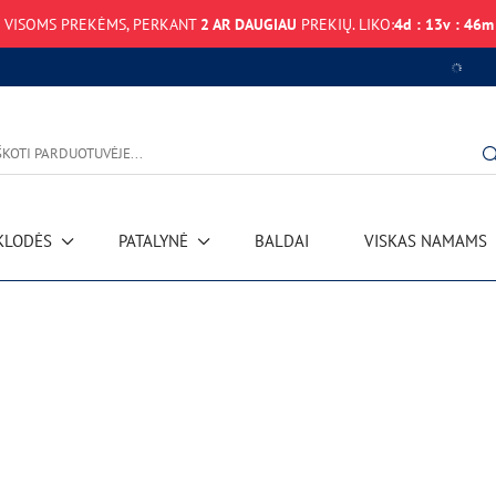
VISOMS PREKĖMS, PERKANT
2 AR DAUGIAU
PREKIŲ. LIKO:
4
d
:
13
v
:
46
m
KLODĖS
PATALYNĖ
BALDAI
VISKAS NAMAMS