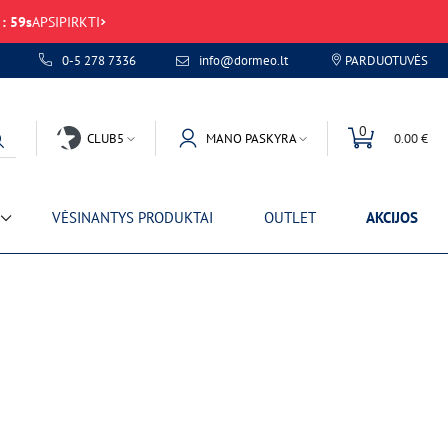
:
59
s
APSIPIRKTI
0-5 278 7336
info@dormeo.lt
PARDUOTUVĖS
0
CLUB5
MANO PASKYRA
0.00 €
VĖSINANTYS PRODUKTAI
OUTLET
AKCIJOS