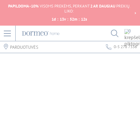
PAPILDOMA -10%
VISOMS PREKĖMS, PERKANT
2 AR DAUGIAU
PREKIŲ.
LIKO:
1
d
:
13
v
:
52
m
:
12
s
0
0-5 278 7336
PARDUOTUVĖS