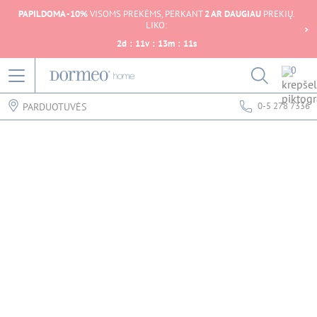
PAPILDOMA -10%
VISOMS PREKĖMS, PERKANT
2 AR DAUGIAU
PREKIŲ.
LIKO:
2
d
:
11
v
:
13
m
:
11
s
0
0-5 278 7336
PARDUOTUVĖS