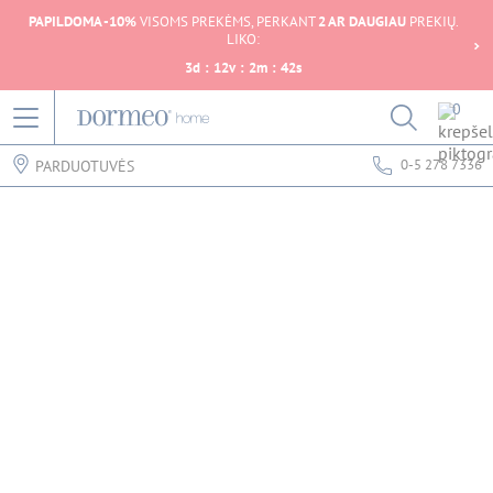
PAPILDOMA -10%
VISOMS PREKĖMS, PERKANT
2 AR DAUGIAU
PREKIŲ.
LIKO:
3
d
:
12
v
:
2
m
:
42
s
0
0-5 278 7336
PARDUOTUVĖS