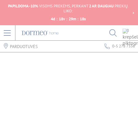
PAPILDOMA -10%
VISOMS PREKĖMS, PERKANT
2 AR DAUGIAU
PREKIŲ.
LIKO:
4
d
:
18
v
:
29
m
:
18
s
0
0-5 278 7336
PARDUOTUVĖS