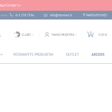
7
s
APSIPIRKTI
0-5 278 7336
info@dormeo.lt
PARDUOTUVĖS
laida
0
CLUB5
MANO PASKYRA
0.00 €
VĖSINANTYS PRODUKTAI
OUTLET
AKCIJOS