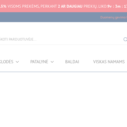
15%
VISOMS PREKĖMS, PERKANT
2 AR DAUGIAU
PREKIŲ. LIKO:
9
v
:
3
m
:
1
Duomenų gavimo k
KLODĖS
PATALYNĖ
BALDAI
VISKAS NAMAMS