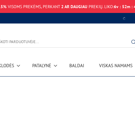
15%
VISOMS PREKĖMS, PERKANT
2 AR DAUGIAU
PREKIŲ. LIKO:
6
v
:
52
m
:
Duomenų gavimo k
KLODĖS
PATALYNĖ
BALDAI
VISKAS NAMAMS