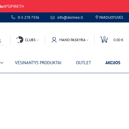
4
s
APSIPIRKTI
0-5 278 7336
info@dormeo.lt
PARDUOTUVĖS
laida
0
CLUB5
MANO PASKYRA
0.00 €
VĖSINANTYS PRODUKTAI
OUTLET
AKCIJOS