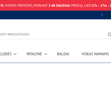
5%
VISOMS PREKĖMS, PERKANT
2 AR DAUGIAU
PREKIŲ. LIKO:
17
v
:
17
m
:
KLODĖS
PATALYNĖ
BALDAI
VISKAS NAMAMS