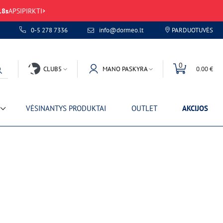
18
s
APSIPIRKTI
0-5 278 7336
info@dormeo.lt
PARDUOTUVĖS
0
CLUB5
MANO PASKYRA
0.00 €
VĖSINANTYS PRODUKTAI
OUTLET
AKCIJOS