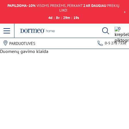
PAPILDOMA -10%
VISOMS PREKĖMS, PERKANT
2 AR DAUGIAU
PREKIŲ.
LIKO:
4
d
:
8
v
:
29
m
:
19
s
0
0-5 278 7336
PARDUOTUVĖS
Duomenų gavimo klaida