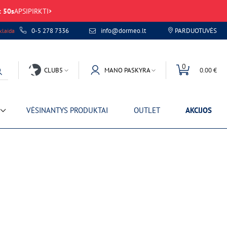
:
50
s
APSIPIRKTI
0-5 278 7336
info@dormeo.lt
PARDUOTUVĖS
laida
0
CLUB5
MANO PASKYRA
0.00 €
VĖSINANTYS PRODUKTAI
OUTLET
AKCIJOS