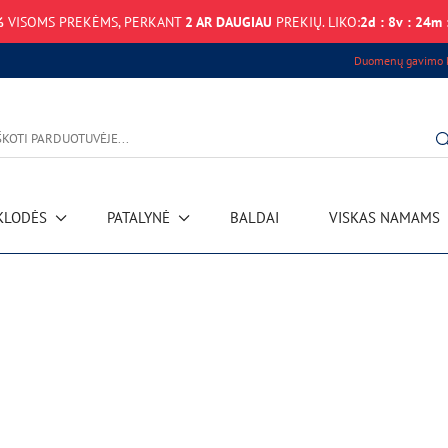
%
VISOMS PREKĖMS, PERKANT
2 AR DAUGIAU
PREKIŲ. LIKO:
2
d
:
8
v
:
24
m
Duomenų gavimo k
KLODĖS
PATALYNĖ
BALDAI
VISKAS NAMAMS