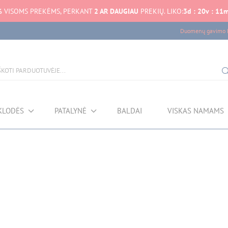
%
VISOMS PREKĖMS, PERKANT
2 AR DAUGIAU
PREKIŲ. LIKO:
3
d
:
20
v
:
11
Duomenų gavimo k
KLODĖS
PATALYNĖ
BALDAI
VISKAS NAMAMS