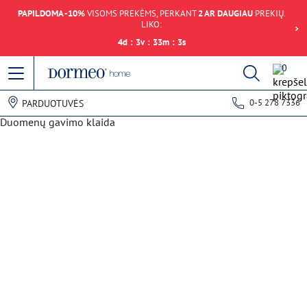
PAPILDOMA -10%
VISOMS PREKĖMS, PERKANT
2 AR DAUGIAU
PREKIŲ.
LIKO:
4
d
:
3
v
:
33
m
:
3
s
0
0-5 278 7336
PARDUOTUVĖS
Duomenų gavimo klaida