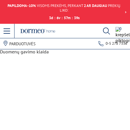
PAPILDOMA -10%
VISOMS PREKĖMS, PERKANT
2 AR DAUGIAU
PREKIŲ.
LIKO:
3
d
:
6
v
:
57
m
:
39
s
0
0-5 278 7336
PARDUOTUVĖS
Duomenų gavimo klaida