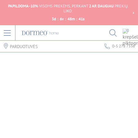
PAPILDOMA -10%
VISOMS PREKĖMS, PERKANT
2 AR DAUGIAU
PREKIŲ.
LIKO:
3
d
:
6
v
:
48
m
:
41
s
0
0-5 278 7336
PARDUOTUVĖS