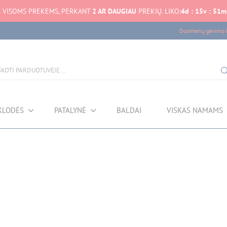
%
VISOMS PREKĖMS, PERKANT
2 AR DAUGIAU
PREKIŲ. LIKO:
4
d
:
15
v
:
51
m
Duomenų gavimo k
KLODĖS
PATALYNĖ
BALDAI
VISKAS NAMAMS