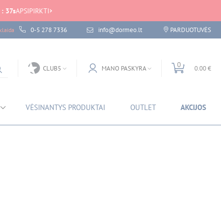
:
37
s
APSIPIRKTI
0-5 278 7336
info@dormeo.lt
PARDUOTUVĖS
laida
0
CLUB5
MANO PASKYRA
0.00 €
VĖSINANTYS PRODUKTAI
OUTLET
AKCIJOS