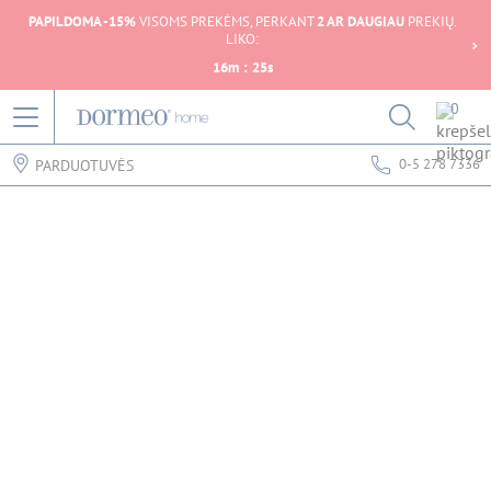
PAPILDOMA -15%
VISOMS PREKĖMS, PERKANT
2 AR DAUGIAU
PREKIŲ.
LIKO:
16
m
:
25
s
0
0-5 278 7336
PARDUOTUVĖS