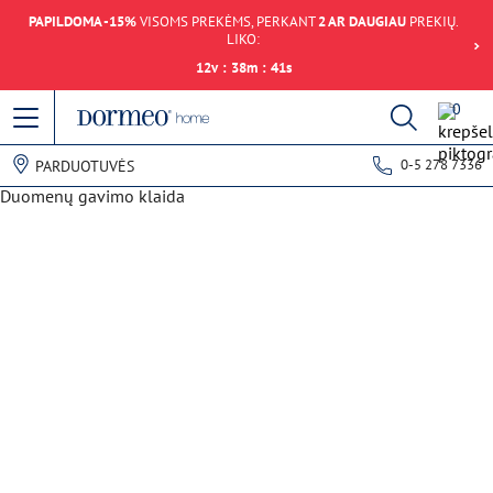
PAPILDOMA -15%
VISOMS PREKĖMS, PERKANT
2 AR DAUGIAU
PREKIŲ.
LIKO:
12
v
:
38
m
:
41
s
0
0-5 278 7336
PARDUOTUVĖS
Duomenų gavimo klaida