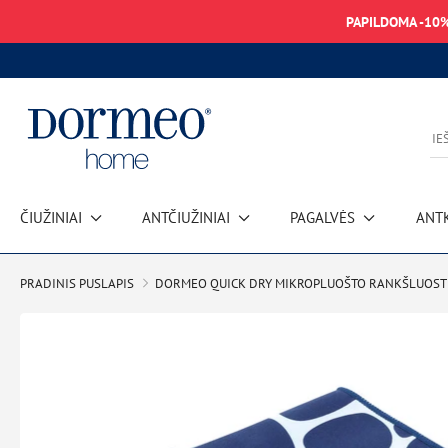
PAPILDOMA -10
ČIUŽINIAI
ANTČIUŽINIAI
PAGALVĖS
ANT
Duomenų gavimo klaida