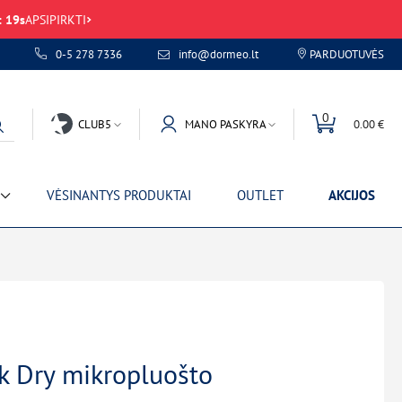
:
19
s
APSIPIRKTI
0-5 278 7336
info@dormeo.lt
PARDUOTUVĖS
0
CLUB5
MANO PASKYRA
0.00 €
VĖSINANTYS PRODUKTAI
OUTLET
AKCIJOS