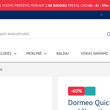
%
VISOMS PREKĖMS, PERKANT
2 AR DAUGIAU
PREKIŲ. LIKO:
4
d
:
4
v
:
39
m
KLODĖS
PATALYNĖ
BALDAI
VISKAS NAMAMS