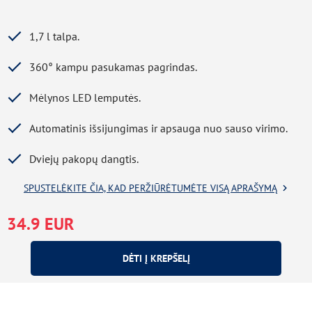
1,7 l talpa.
360° kampu pasukamas pagrindas.
Mėlynos LED lemputės.
Automatinis išsijungimas ir apsauga nuo sauso virimo.
Dviejų pakopų dangtis.
SPUSTELĖKITE ČIA, KAD PERŽIŪRĖTUMĖTE VISĄ APRAŠYMĄ
34.9 EUR
Duomenų gavimo klaida
DĖTI Į KREPŠELĮ