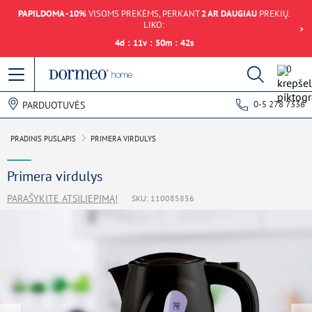
PAPILDOMA -10%
VISOMS PREKĖMS, PERKANT
2 AR DAUGIAU
PREKIŲ.
LIKO:
4
d
:
11
v
:
50
m
:
42
s
0
0-5 278 7336
PARDUOTUVĖS
PRADINIS PUSLAPIS
PRIMERA VIRDULYS
Primera virdulys
PARAŠYKITE ATSILIEPIMĄ!
SKU: 110085856