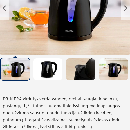
PRIMERA virdulys verda vandenį greitai, saugiai ir be jokių
pastangų. 1,7 l talpos, automatinio išsijungimo ir apsaugos
nuo užvirimo sausuoju būdu funkcija užtikrina kasdienį
patogumą. Elegantiškas dizainas su mėlynais šviesos diodų
žibintais užtikrina, kad stilius atitiktų funkciją.