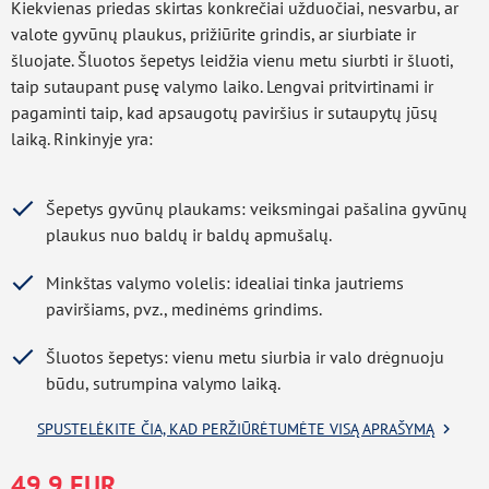
Kiekvienas priedas skirtas konkrečiai užduočiai, nesvarbu, ar
valote gyvūnų plaukus, prižiūrite grindis, ar siurbiate ir
šluojate. Šluotos šepetys leidžia vienu metu siurbti ir šluoti,
taip sutaupant pusę valymo laiko. Lengvai pritvirtinami ir
pagaminti taip, kad apsaugotų paviršius ir sutaupytų jūsų
laiką. Rinkinyje yra:
Šepetys gyvūnų plaukams: veiksmingai pašalina gyvūnų
plaukus nuo baldų ir baldų apmušalų.
Minkštas valymo volelis: idealiai tinka jautriems
paviršiams, pvz., medinėms grindims.
Šluotos šepetys: vienu metu siurbia ir valo drėgnuoju
būdu, sutrumpina valymo laiką.
SPUSTELĖKITE ČIA, KAD PERŽIŪRĖTUMĖTE VISĄ APRAŠYMĄ
Duomenų gavimo klaida
49.9 EUR