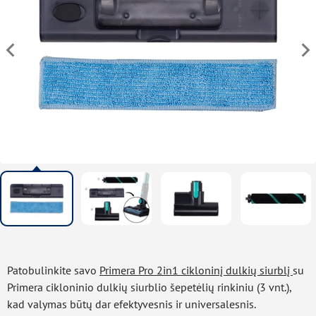
Patobulinkite savo
Primera Pro 2in1 cikloninį dulkių siurblį
su
Primera cikloninio dulkių siurblio šepetėlių rinkiniu (3 vnt.),
kad valymas būtų dar efektyvesnis ir universalesnis.