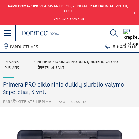
PAPILDOMA -10%
VISOMS PREKĖMS, PERKANT
2 AR DAUGIAU
PREKIŲ.
LIKO:
2
d
:
5
v
:
33
m
:
8
s
0
0-5 278 7336
PARDUOTUVĖS
PRADINIS
PRIMERA PRO CIKLONINIO DULKIŲ SIURBLIO VALYMO
PUSLAPIS
ŠEPETĖLIAI, 3 VNT.
Primera PRO cikloninio dulkių siurblio valymo
šepetėliai, 3 vnt.
PARAŠYKITE ATSILIEPIMĄ!
SKU: 110088148