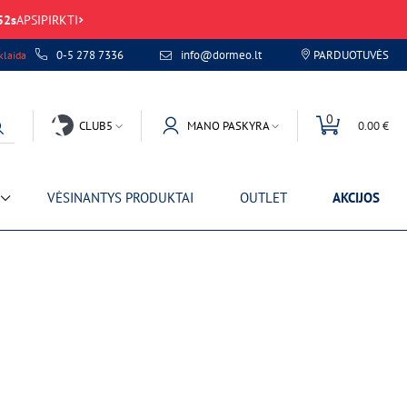
52
s
APSIPIRKTI
0-5 278 7336
info@dormeo.lt
PARDUOTUVĖS
laida
0
CLUB5
MANO PASKYRA
0.00 €
VĖSINANTYS PRODUKTAI
OUTLET
AKCIJOS