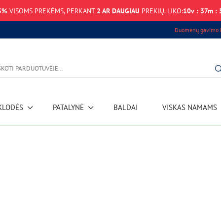
5%
VISOMS PREKĖMS, PERKANT
2 AR DAUGIAU
PREKIŲ. LIKO:
10
v
:
37
m
:
Duomenų gavimo k
KLODĖS
PATALYNĖ
BALDAI
VISKAS NAMAMS