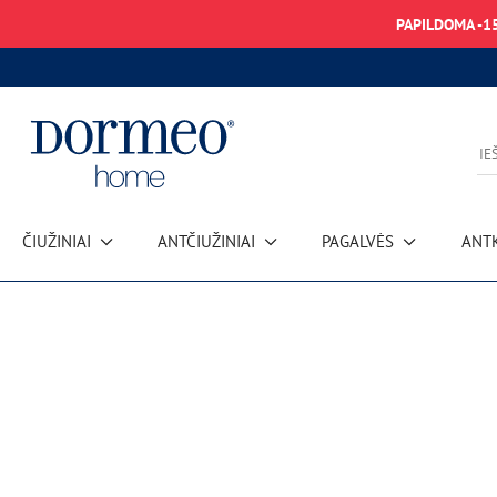
PAPILDOMA -1
ČIUŽINIAI
ANTČIUŽINIAI
PAGALVĖS
ANT
Duomenų gavimo klaida