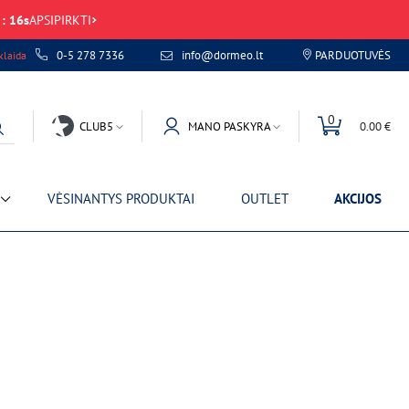
:
16
s
APSIPIRKTI
0-5 278 7336
info@dormeo.lt
PARDUOTUVĖS
laida
0
CLUB5
MANO PASKYRA
0.00 €
VĖSINANTYS PRODUKTAI
OUTLET
AKCIJOS