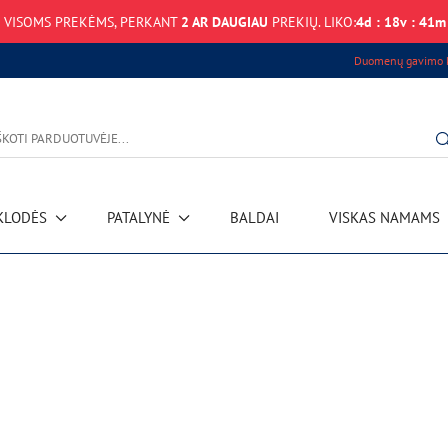
VISOMS PREKĖMS, PERKANT
2 AR DAUGIAU
PREKIŲ. LIKO:
4
d
:
18
v
:
41
m
Duomenų gavimo k
KLODĖS
PATALYNĖ
BALDAI
VISKAS NAMAMS