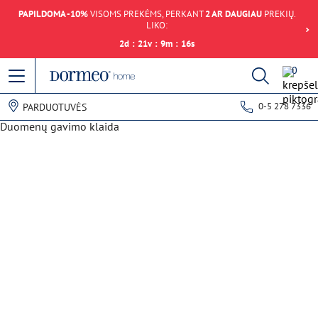
PAPILDOMA -10%
VISOMS PREKĖMS, PERKANT
2 AR DAUGIAU
PREKIŲ.
LIKO:
2
d
:
21
v
:
9
m
:
16
s
0
0-5 278 7336
PARDUOTUVĖS
Duomenų gavimo klaida