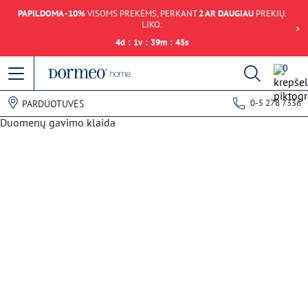
PAPILDOMA -10%
VISOMS PREKĖMS, PERKANT
2 AR DAUGIAU
PREKIŲ.
LIKO:
4
d
:
1
v
:
39
m
:
45
s
0
0-5 278 7336
PARDUOTUVĖS
Duomenų gavimo klaida