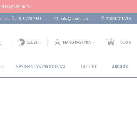
:
58
s
APSIPIRKTI
0-5 278 7336
info@dormeo.lt
PARDUOTUVĖS
laida
0
CLUB5
MANO PASKYRA
0.00 €
VĖSINANTYS PRODUKTAI
OUTLET
AKCIJOS