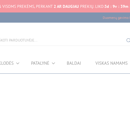
%
VISOMS PREKĖMS, PERKANT
2 AR DAUGIAU
PREKIŲ. LIKO:
3
d
:
9
v
:
39
m
Duomenų gavimo k
KLODĖS
PATALYNĖ
BALDAI
VISKAS NAMAMS