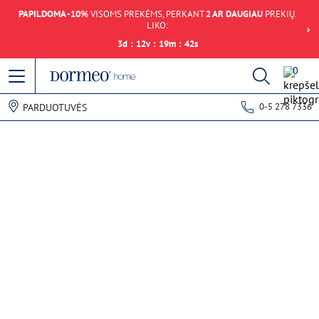
PAPILDOMA -10%
VISOMS PREKĖMS, PERKANT
2 AR DAUGIAU
PREKIŲ.
LIKO:
3
d
:
12
v
:
19
m
:
42
s
0
0-5 278 7336
PARDUOTUVĖS
Duomenų gavimo klaida