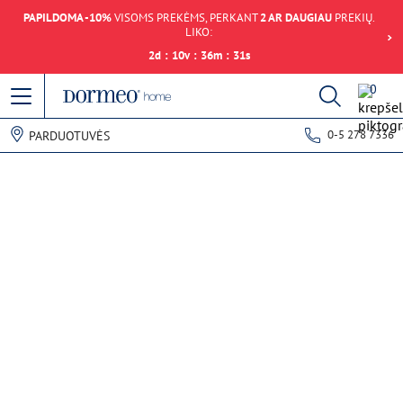
PAPILDOMA -10%
VISOMS PREKĖMS, PERKANT
2 AR DAUGIAU
PREKIŲ.
LIKO:
2
d
:
10
v
:
36
m
:
31
s
0
0-5 278 7336
PARDUOTUVĖS
Duomenų gavimo klaida