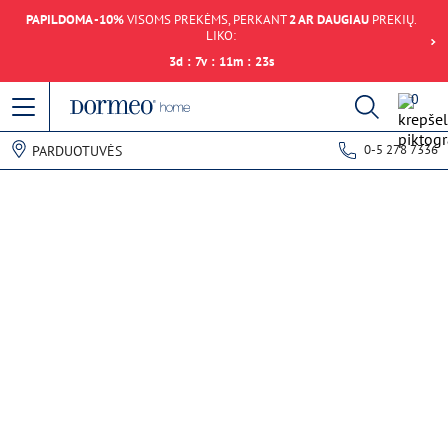
PAPILDOMA -10%
VISOMS PREKĖMS, PERKANT
2 AR DAUGIAU
PREKIŲ.
LIKO:
3
d
:
7
v
:
11
m
:
23
s
0
0-5 278 7336
PARDUOTUVĖS
Duomenų gavimo klaida