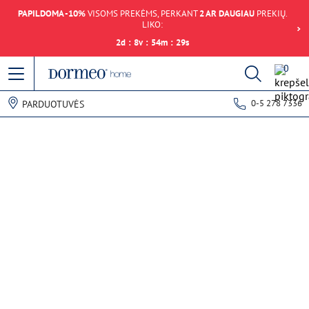
PAPILDOMA -10%
VISOMS PREKĖMS, PERKANT
2 AR DAUGIAU
PREKIŲ.
LIKO:
2
d
:
8
v
:
54
m
:
29
s
0
0-5 278 7336
PARDUOTUVĖS
Duomenų gavimo klaida