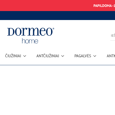
PAPILDOMA -
ČIUŽINIAI
ANTČIUŽINIAI
PAGALVĖS
ANT
Duomenų gavimo klaida