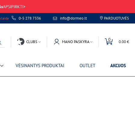
6
s
APSIPIRKTI
0-5 278 7336
info@dormeo.lt
PARDUOTUVĖS
laida
0
CLUB5
MANO PASKYRA
0.00 €
VĖSINANTYS PRODUKTAI
OUTLET
AKCIJOS