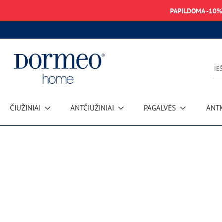
PAPILDOMA -10
ČIUŽINIAI
ANTČIUŽINIAI
PAGALVĖS
ANT
Duomenų gavimo klaida