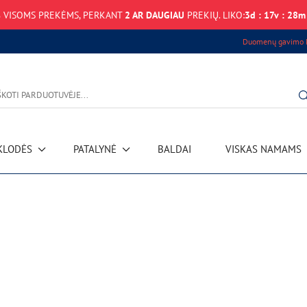
%
VISOMS PREKĖMS, PERKANT
2 AR DAUGIAU
PREKIŲ. LIKO:
3
d
:
17
v
:
28
m
Duomenų gavimo k
KLODĖS
PATALYNĖ
BALDAI
VISKAS NAMAMS