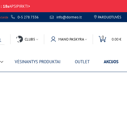
:
17
s
APSIPIRKTI
0-5 278 7336
info@dormeo.lt
PARDUOTUVĖS
laida
0
CLUB5
MANO PASKYRA
0.00 €
VĖSINANTYS PRODUKTAI
OUTLET
AKCIJOS