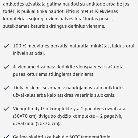
antklodės užvalkalą galima naudoti su antklode arba be jos,
todėl jis puikiai tinka naudoti ištisus metus. Kiekvienas
komplektas sujungia vienspalves ir raštuotas puses,
suteikdamas keturis skirtingus derinius viename.
100 % medvilnės perkalis: natūraliai minkštas, laidus orui
ir švelnus odai.
4-viename dizainas: derinkite vienspalves ir raštuotas
puses keturiems stilingiems deriniams.
Tinka visiems sezonams: naudojamas kaip antklodės
užvalkalas arba kaip atskiras vasarinis sluoksnis.
Viengulio dydžio komplekte yra 1 pagalvės užvalkalas
(50×70 cm), dvigubo dydžio komplekte – 2 pagalvių
užvalkalai (50×70 cm).
Galima skalbti skalbyklėje 60°C temperatūroje.