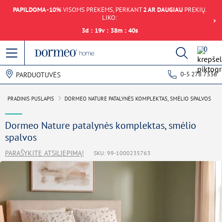
PAPILDOMA -10%
VISOMS PREKĖMS, PERKANT
2 AR DAUGIAU
PREKIŲ.
LIKO:
3
d
:
19
v
:
38
m
:
40
s
0
0-5 278 7336
PARDUOTUVĖS
PRADINIS PUSLAPIS
DORMEO NATURE PATALYNĖS KOMPLEKTAS, SMĖLIO SPALVOS
Dormeo Nature patalynės komplektas, smėlio
spalvos
PARAŠYKITE ATSILIEPIMĄ!
SKU: 99-1000235763