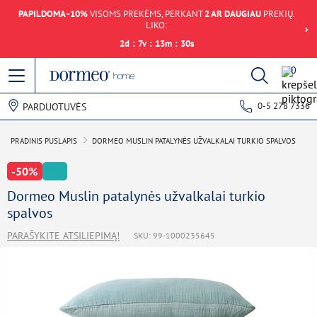
PAPILDOMA -10%
VISOMS PREKĖMS, PERKANT
2 AR DAUGIAU
PREKIŲ.
LIKO:
2
d
:
7
v
:
13
m
:
30
s
0
0-5 278 7336
PARDUOTUVĖS
PRADINIS PUSLAPIS
DORMEO MUSLIN PATALYNĖS UŽVALKALAI TURKIO SPALVOS
-50%
Dormeo Muslin patalynės užvalkalai turkio
spalvos
PARAŠYKITE ATSILIEPIMĄ!
SKU: 99-1000235645