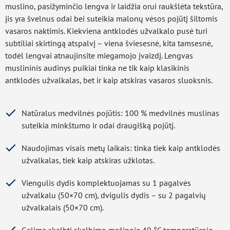
muslino, pasižyminčio lengva ir laidžia orui raukšlėta tekstūra,
jis yra švelnus odai bei suteikia malonų vėsos pojūtį šiltomis
vasaros naktimis. Kiekviena antklodės užvalkalo pusė turi
subtiliai skirtingą atspalvį – viena šviesesnė, kita tamsesnė,
todėl lengvai atnaujinsite miegamojo įvaizdį. Lengvas
muslininis audinys puikiai tinka ne tik kaip klasikinis
antklodės užvalkalas, bet ir kaip atskiras vasaros sluoksnis.
Natūralus medvilnės pojūtis: 100 % medvilnės muslinas
suteikia minkštumo ir odai draugišką pojūtį.
Naudojimas visais metų laikais: tinka tiek kaip antklodės
užvalkalas, tiek kaip atskiras užklotas.
Viengulis dydis komplektuojamas su 1 pagalvės
užvalkalu (50×70 cm), dvigulis dydis – su 2 pagalvių
užvalkalais (50×70 cm).
Galima skalbti skalbimo mašinoje 40 °C temperatūroje.