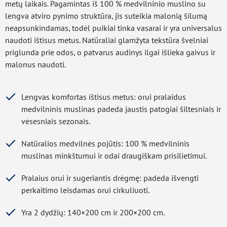
metų laikais. Pagamintas iš 100 % medvilninio muslino su
lengva atviro pynimo struktūra, jis suteikia malonią šilumą
neapsunkindamas, todėl puikiai tinka vasarai ir yra universalus
naudoti ištisus metus. Natūraliai glamžyta tekstūra švelniai
priglunda prie odos, o patvarus audinys ilgai išlieka gaivus ir
malonus naudoti.
Lengvas komfortas ištisus metus: orui pralaidus
medvilninis muslinas padeda jaustis patogiai šiltesniais ir
vėsesniais sezonais.
Natūralios medvilnės pojūtis: 100 % medvilninis
muslinas minkštumui ir odai draugiškam prisilietimui.
Pralaius orui ir sugeriantis drėgmę: padeda išvengti
perkaitimo leisdamas orui cirkuliuoti.
Yra 2 dydžių: 140×200 cm ir 200×200 cm.