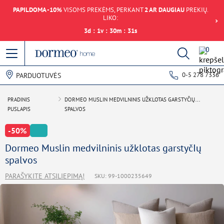
PAPILDOMA -10%
VISOMS PREKĖMS, PERKANT
2 AR DAUGIAU
PREKIŲ.
LIKO:
3
d
:
1
v
:
30
m
:
31
s
0
0-5 278 7336
PARDUOTUVĖS
PRADINIS
DORMEO MUSLIN MEDVILNINIS UŽKLOTAS GARSTYČIŲ
PUSLAPIS
SPALVOS
-50%
Dormeo Muslin medvilninis užklotas garstyčIų
spalvos
PARAŠYKITE ATSILIEPIMĄ!
SKU: 99-1000235649