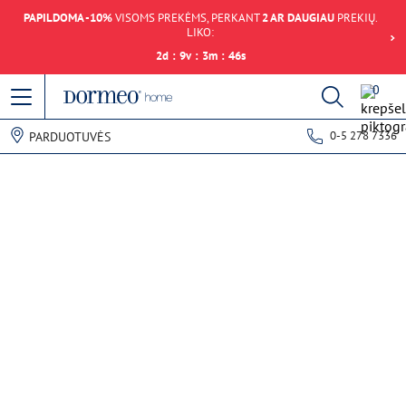
PAPILDOMA -10%
VISOMS PREKĖMS, PERKANT
2 AR DAUGIAU
PREKIŲ.
LIKO:
2
d
:
9
v
:
3
m
:
46
s
0
0-5 278 7336
PARDUOTUVĖS
Duomenų gavimo klaida