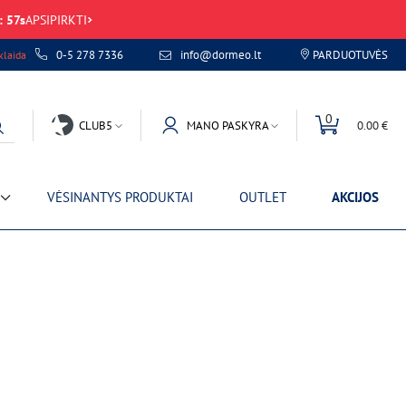
:
57
s
APSIPIRKTI
0-5 278 7336
info@dormeo.lt
PARDUOTUVĖS
laida
0
CLUB5
MANO PASKYRA
0.00 €
VĖSINANTYS PRODUKTAI
OUTLET
AKCIJOS