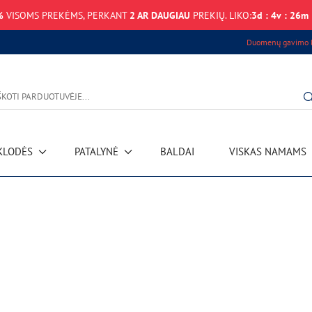
%
VISOMS PREKĖMS, PERKANT
2 AR DAUGIAU
PREKIŲ. LIKO:
3
d
:
4
v
:
26
m
Duomenų gavimo k
KLODĖS
PATALYNĖ
BALDAI
VISKAS NAMAMS