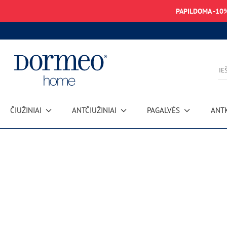
PAPILDOMA -10
ČIUŽINIAI
ANTČIUŽINIAI
PAGALVĖS
ANT
Duomenų gavimo klaida