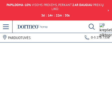
PAPILDOMA -10%
VISOMS PREKĖMS, PERKANT
2 AR DAUGIAU
PREKIŲ.
LIKO:
3
d
:
14
v
:
22
m
:
30
s
0
0-5 278 7336
PARDUOTUVĖS
Duomenų gavimo klaida