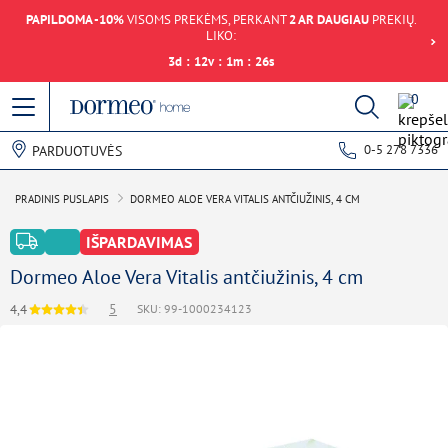
PAPILDOMA -10%
VISOMS PREKĖMS, PERKANT
2 AR DAUGIAU
PREKIŲ.
LIKO:
3
d
:
12
v
:
1
m
:
26
s
0
0-5 278 7336
PARDUOTUVĖS
PRADINIS PUSLAPIS
DORMEO ALOE VERA VITALIS ANTČIUŽINIS, 4 CM
IŠPARDAVIMAS
Dormeo Aloe Vera Vitalis antčiužinis, 4 cm
5
4,4
SKU: 99-1000234123