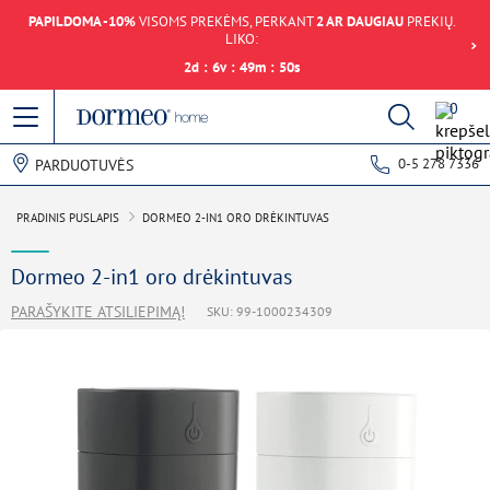
PAPILDOMA -10%
VISOMS PREKĖMS, PERKANT
2 AR DAUGIAU
PREKIŲ.
LIKO:
2
d
:
6
v
:
49
m
:
50
s
0
0-5 278 7336
PARDUOTUVĖS
PRADINIS PUSLAPIS
DORMEO 2-IN1 ORO DRĖKINTUVAS
Dormeo 2-in1 oro drėkintuvas
PARAŠYKITE ATSILIEPIMĄ!
SKU: 99-1000234309