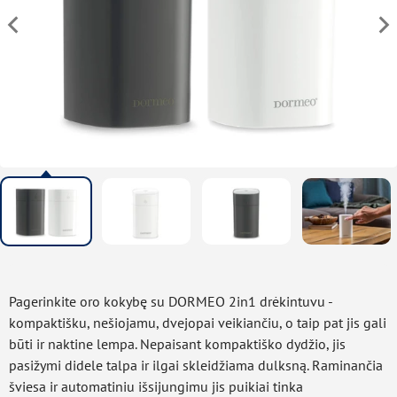
Pagerinkite oro kokybę su DORMEO 2in1 drėkintuvu -
kompaktišku, nešiojamu, dvejopai veikiančiu, o taip pat jis gali
būti ir naktine lempa. Nepaisant kompaktiško dydžio, jis
pasižymi didele talpa ir ilgai skleidžiama dulksną. Raminančia
šviesa ir automatiniu išsijungimu jis puikiai tinka