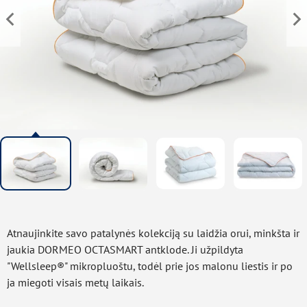
Atnaujinkite savo patalynės kolekciją su laidžia orui, minkšta ir
jaukia DORMEO OCTASMART antklode. Ji užpildyta
"Wellsleep®" mikropluoštu, todėl prie jos malonu liestis ir po
ja miegoti visais metų laikais.