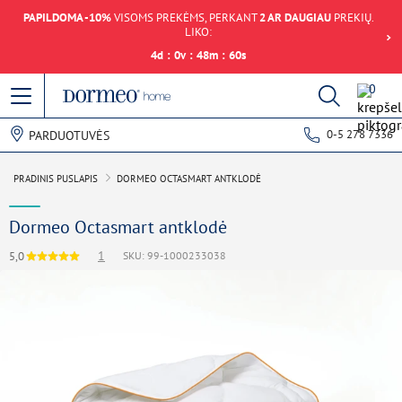
PAPILDOMA -10%
VISOMS PREKĖMS, PERKANT
2 AR DAUGIAU
PREKIŲ.
LIKO:
4
d
:
0
v
:
48
m
:
60
s
0
0-5 278 7336
PARDUOTUVĖS
PRADINIS PUSLAPIS
DORMEO OCTASMART ANTKLODĖ
Dormeo Octasmart antklodė
1
5,0
SKU: 99-1000233038