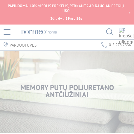
PAPILDOMA -10%
VISOMS PREKĖMS, PERKANT
2 AR DAUGIAU
PREKIŲ.
LIKO:
3
d
:
6
v
:
59
m
:
16
s
0
0-5 278 7336
PARDUOTUVĖS
MEMORY PUTŲ POLIURETANO
ANTČIUŽINIAI