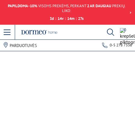
PAPILDOMA -10%
VISOMS PREKĖMS, PERKANT
2 AR DAUGIAU
PREKIŲ.
LIKO:
3
d
:
14
v
:
14
m
:
27
s
0
0-5 278 7336
PARDUOTUVĖS
Duomenų gavimo klaida